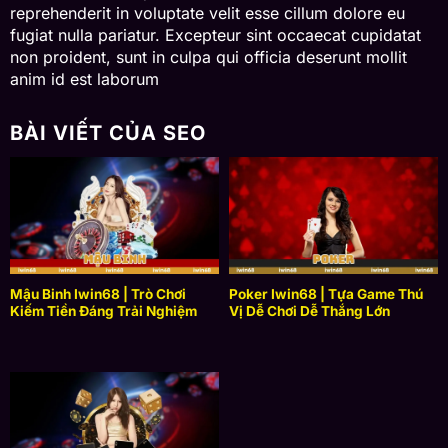
reprehenderit in voluptate velit esse cillum dolore eu
fugiat nulla pariatur. Excepteur sint occaecat cupidatat
non proident, sunt in culpa qui officia deserunt mollit
anim id est laborum
BÀI VIẾT CỦA SEO
Mậu Binh Iwin68 | Trò Chơi
Poker Iwin68 | Tựa Game Thú
Kiếm Tiền Đáng Trải Nghiệm
Vị Dễ Chơi Dễ Thắng Lớn