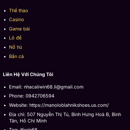
Thể thao
Casino
Game bài
Lô đề
Nổ hủ
Bắn cá
Liên Hệ Với Chúng Tôi
Email:
nhacaiiwin68.li@gmail.com
Phone: 0942706594
Website: https://manoloblahnikshoes.us.com/
Địa chỉ: 507 Nguyễn Thị Tú, Bình Hưng Hoà B, Bình
Tân, Hồ Chí Minh
Tag: #iwin68