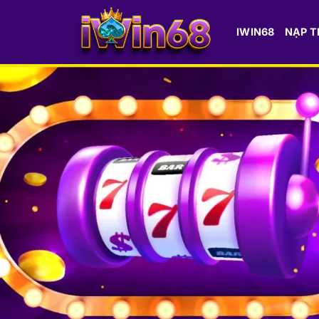
Chuyển
đến
IWIN68
NẠP T
nội
dung