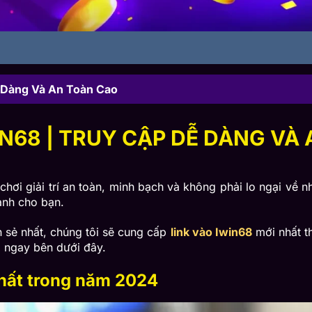
ễ Dàng Và An Toàn Cao
IN68 | TRUY CẬP DỄ DÀNG VÀ
ơi giải trí an toàn, minh bạch và không phải lo ngại về nhữ
ành cho bạn.
 sẻ nhất, chúng tôi sẽ cung cấp
link vào Iwin68
mới nhất t
 ngay bên dưới đây.
nhất trong năm 2024