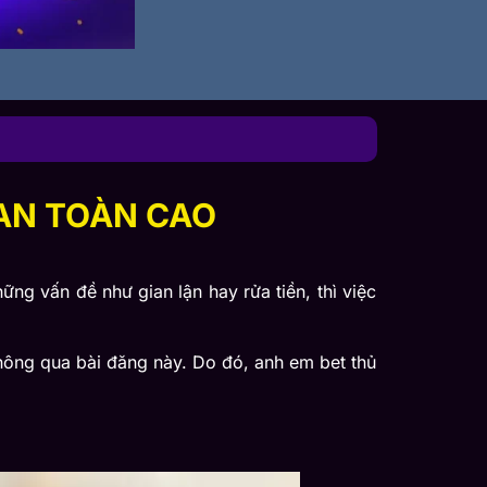
 AN TOÀN CAO
ng vấn đề như gian lận hay rửa tiền, thì việc
hông qua bài đăng này. Do đó, anh em bet thủ