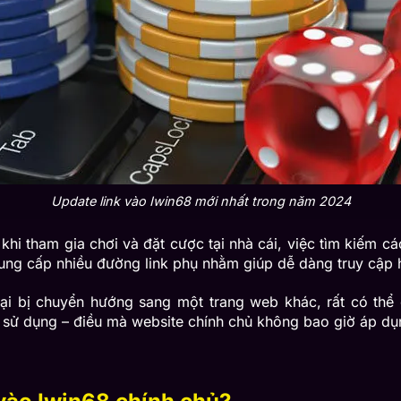
Update link vào Iwin68 mới nhất trong năm 2024
 khi tham gia chơi và đặt cược tại nhà cái, việc tìm kiếm c
n cung cấp nhiều đường link phụ nhằm giúp dễ dàng truy cập 
ại bị chuyển hướng sang một trang web khác, rất có thể 
 sử dụng – điều mà website chính chủ không bao giờ áp dụ