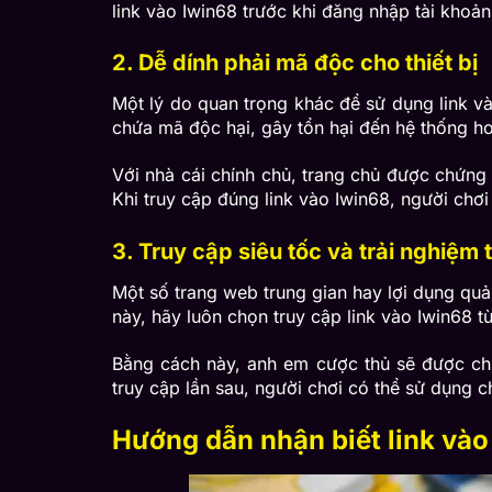
link vào Iwin68 trước khi đăng nhập tài khoả
2. Dễ dính phải mã độc cho thiết bị
Một lý do quan trọng khác để sử dụng link và
chứa mã độc hại, gây tổn hại đến hệ thống h
Với nhà cái chính chủ, trang chủ được chứng 
Khi truy cập đúng link vào Iwin68, người chơ
3. Truy cập siêu tốc và trải nghiệm 
Một số trang web trung gian hay lợi dụng quả
này, hãy luôn chọn truy cập link vào Iwin68 t
Bằng cách này, anh em cược thủ sẽ được ch
truy cập lần sau, người chơi có thể sử dụng 
Hướng dẫn nhận biết link vào