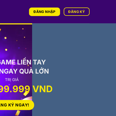
ĐĂNG NHẬP
ĐĂNG KÝ
GAME LIỀN TAY
NGAY QUÀ LỚN
TRỊ GIÁ
99.999 VND
NG KÝ NGAY!