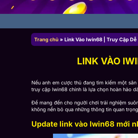
Trang chủ
»
Link Vào Iwin68 | Truy Cập D
LINK VÀO IW
Nếu anh em cược thủ đang tìm kiếm một sân ch
truy cập Iwin68 chính là lựa chọn hoàn hảo d
Để mang đến cho người chơi trải nghiệm suôn
không nển bỏ qua những thông tin quan trọng
Update link vào Iwin68 mới 