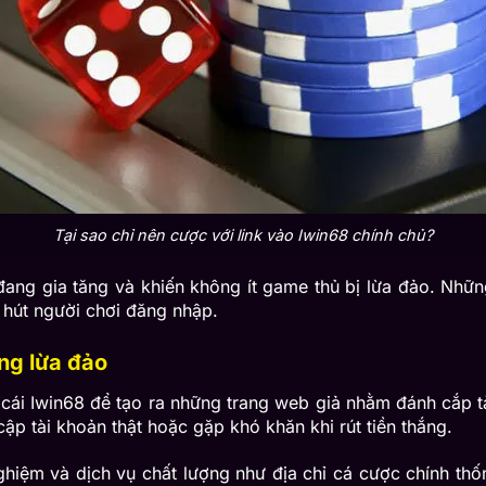
Tại sao chỉ nên cược với link vào Iwin68 chính chủ?
 đang gia tăng và khiến không ít game thủ bị lừa đảo. Những
u hút người chơi đăng nhập.
ng lừa đảo
cái Iwin68 để tạo ra những trang web giả nhằm đánh cắp t
ập tài khoản thật hoặc gặp khó khăn khi rút tiền thắng.
ghiệm và dịch vụ chất lượng như địa chỉ cá cược chính thố