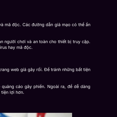
us và mã độc. Các đường dẫn giả mạo có thể ẩn
 người chơi và an toàn cho thiết bị truy cập.
virus hay mã độc.
rang web giả gây rối. Để tránh những bất tiện
 quảng cáo gây phiền. Ngoài ra, để dễ dàng
tiện lợi hơn.