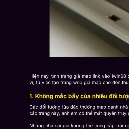
Hiện nay, tình trạng giả mạo link vào Iwin68
vi, từ việc tạo trang web giả mạo cho đến th
1. Không mắc bẫy của nhiều đối tượ
Các đối tượng lừa đảo thường mạo danh nhà 
các trang này, anh em có thể mất quyền truy c
Những nhà cái giả không thể cung cấp trải n